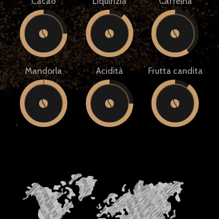
Cacao
Liquirizia
Caffeina
Mandorla
Acidità
Frutta candita