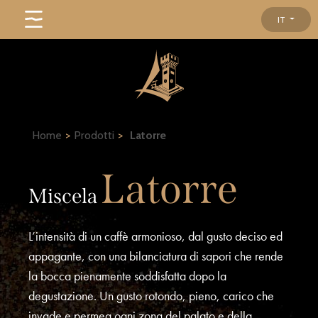
IT
Home
>
Prodotti
>
Latorre
Latorre
Miscela
L’intensità di un caffè armonioso, dal gusto deciso ed
appagante, con una bilanciatura di sapori che rende
la bocca pienamente soddisfatta dopo la
degustazione. Un gusto rotondo, pieno, carico che
invade e permea ogni zona del palato e della